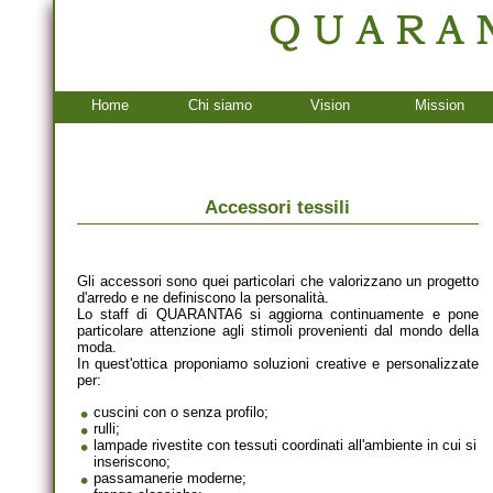
Home
Chi siamo
Vision
Mission
Accessori tessili
Gli accessori sono quei particolari che valorizzano un progetto
d'arredo e ne definiscono la personalità.
Lo staff di QUARANTA6 si aggiorna continuamente e pone
particolare attenzione agli stimoli provenienti dal mondo della
moda.
In quest'ottica proponiamo soluzioni creative e personalizzate
per:
cuscini con o senza profilo;
rulli;
lampade rivestite con tessuti coordinati all'ambiente in cui si
inseriscono;
passamanerie moderne;